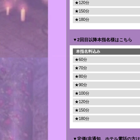
★120分
★150分
★180分
▼2回目以降本指名様はこちら
本指名料込み
★60分
★70分
★80分
★90分
★100分
★120分
★150分
★180分
▼定価(非通知、ホテル電話の方は