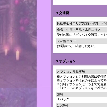
▼交通費
岡山中心部エリア(駅前・平野・バイ
倉敷・中庄・早島・水島エリア
受付の際に『グッバイ交通費』とお
その他エリア
お電話にてご確認ください。
▼オプション
オプション注意事項
※オプションをご利用の際は受付時
※オプション料は女の子によって料
※無料オプションは３つまででお願
※即プレイのオプションをご希望の
無料
Ｔバック
1,000円