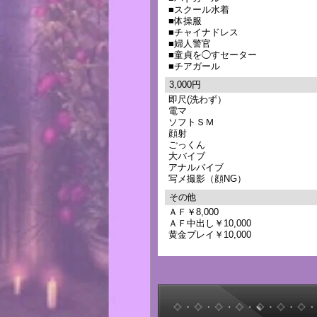
■スクール水着
■体操服
■チャイナドレス
■婦人警官
■童貞を◯すセーター
■チアガール
3,000円
即尺(洗わず）
電マ
ソフトＳＭ
顔射
ごっくん
大バイブ
アナルバイブ
写メ撮影（顔NG）
その他
ＡＦ￥8,000
ＡＦ中出し￥10,000
黄金プレイ￥10,000