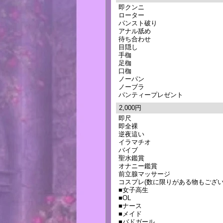
即クンニ
ローター
パンスト破り
アナル舐め
待ち合わせ
目隠し
手枷
足枷
口枷
ノーパン
ノーブラ
パンティープレゼント
2,000円
即尺
即全裸
逆夜這い
イラマチオ
バイブ
聖水鑑賞
オナニー鑑賞
前立腺マッサージ
コスプレ(数に限りがある物もござ
■女子高生
■OL
■ナース
■メイド
■バドガール