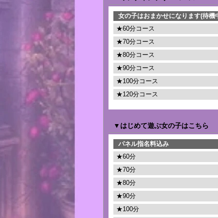
女の子はおまかせになります(待機
★60分コース
★70分コース
★80分コース
★90分コース
★100分コース
★120分コース
▼はじめて遊ぶ女の子はこちら
パネル指名料込み
★60分
★70分
★80分
★90分
★100分