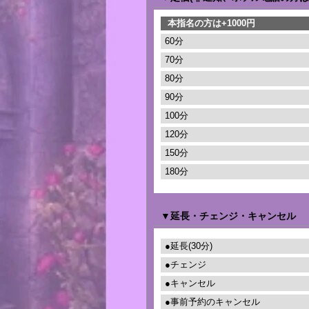
本指名の方は+1000円
60分
70分
80分
90分
100分
120分
150分
180分
▼延長・チェンジ・キャンセル
●延長(30分)
●チェンジ
●キャンセル
●事前予約のキャンセル