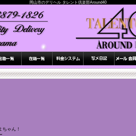
岡山市のデリヘル タレント倶楽部Around40
よちゃん！
〜