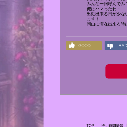
みんな一回呼んでみ
俺はハマったわ～
出勤出来る日が少な
ます！
岡山に滞在出来る時
TOP
待ち時間情報