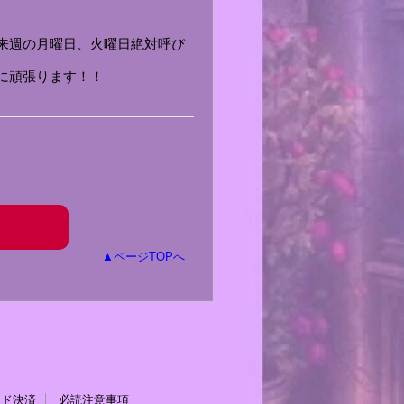
来週の月曜日、火曜日絶対呼び
に頑張ります！！
ページTOPへ
ード決済
必読注意事項