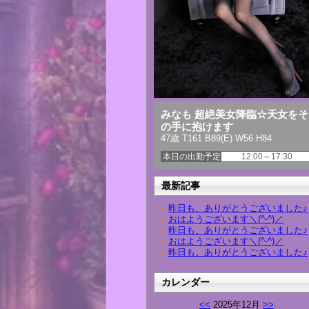
みなも 超絶美女降臨☆天女をそ
の手に抱けます
47歳 T161 B89(E) W56 H84
本日の出勤予定
12:00～17:30
最新記事
昨日も、ありがとうございました♪
おはようございます＼(^-^)／
昨日も、ありがとうございました♪
おはようございます＼(^-^)／
昨日も、ありがとうございました♪
カレンダー
<<
2025年12月
>>