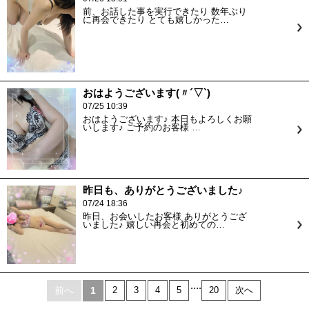
前、お話した事を実行できたり 数年ぶり
に再会できたり とても嬉しかった…
おはようございます(〃´▽`)
07/25 10:39
おはようございます♪ 本日もよろしくお願
いします♪ ご予約のお客様 …
昨日も、ありがとうございました♪
07/24 18:36
昨日、お会いしたお客様 ありがとうござ
いました♪ 嬉しい再会と初めての…
....
前へ
1
2
3
4
5
20
次へ