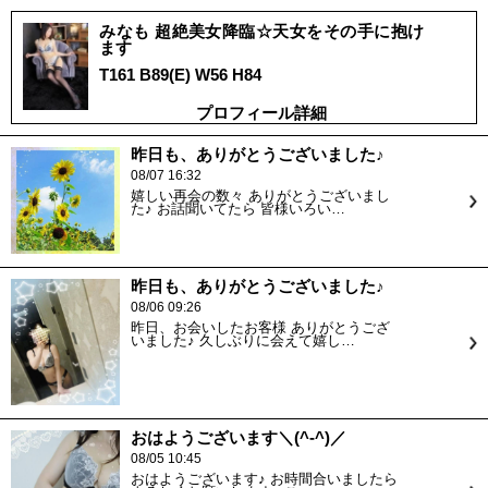
みなも 超絶美女降臨☆天女をその手に抱け
ます
T161 B89(E) W56 H84
プロフィール詳細
昨日も、ありがとうございました♪
08/07 16:32
嬉しい再会の数々 ありがとうございまし
た♪ お話聞いてたら 皆様いろい…
昨日も、ありがとうございました♪
08/06 09:26
昨日、お会いしたお客様 ありがとうござ
いました♪ 久しぶりに会えて嬉し…
おはようございます＼(^-^)／
08/05 10:45
おはようございます♪ お時間合いましたら