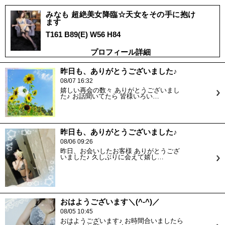
みなも 超絶美女降臨☆天女をその手に抱け
ます
T161 B89(E) W56 H84
プロフィール詳細
昨日も、ありがとうございました♪
08/07 16:32
嬉しい再会の数々 ありがとうございまし
た♪ お話聞いてたら 皆様いろい…
昨日も、ありがとうございました♪
08/06 09:26
昨日、お会いしたお客様 ありがとうござ
いました♪ 久しぶりに会えて嬉し…
おはようございます＼(^-^)／
08/05 10:45
おはようございます♪ お時間合いましたら