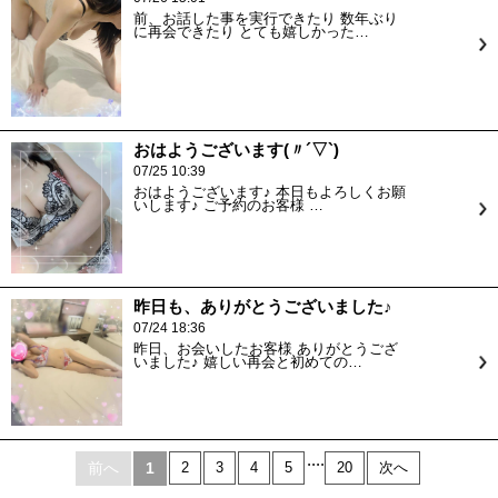
前、お話した事を実行できたり 数年ぶり
に再会できたり とても嬉しかった…
おはようございます(〃´▽`)
07/25 10:39
おはようございます♪ 本日もよろしくお願
いします♪ ご予約のお客様 …
昨日も、ありがとうございました♪
07/24 18:36
昨日、お会いしたお客様 ありがとうござ
いました♪ 嬉しい再会と初めての…
....
前へ
1
2
3
4
5
20
次へ