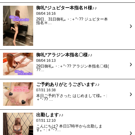
御礼*ジュピター本指名Ｈ様♪♪
08/04 16:16
29日、31日御礼｡・:＋°･?? ジュピター本
指名Ｈ…
御礼*アラジン本指名〇様♪♪
08/04 16:13
29日御礼｡・:＋°･?? アラジン本指名〇様(
??…
ご予約ありがとうございます♪♪
07/31 16:38
本日ご予約下さった はじめまして様｡・:
＋°･?? …
出勤します♪♪
07/31 12:10
こんにちは? 本日17時半から出勤しま
す｡・:＋°･?…