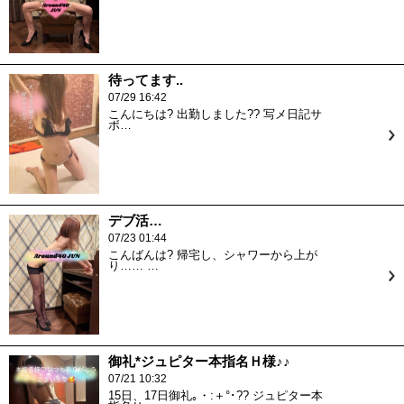
待ってます..
07/29 16:42
こんにちは? 出勤しました?? 写メ日記サ
ボ…
デブ活…
07/23 01:44
こんばんは? 帰宅し、シャワーから上が
り…… …
御礼*ジュピター本指名Ｈ様♪♪
07/21 10:32
15日、17日御礼｡・:＋°･?? ジュピター本