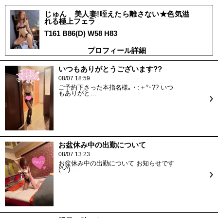
じゅん 美人妻!咥えたら離さない★色気溢
れる極上フェラ
T161 B86(D) W58 H83
プロフィール詳細
いつもありがとうございます??
08/07 18:59
ご予約下さった本指名様｡・:＋°･?? いつ
もありがと…
お盆休み中の出勤について
08/07 13:23
お盆休み中の出勤について お知らせです
(^-^) …