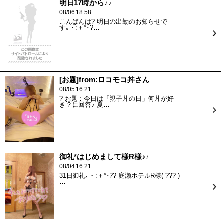
明日17時から♪♪
08/06 18:58
こんばんは? 明日の出勤のお知らせで
す｡・:＋°･?…
[お題]from:ロコモコ丼さん
08/05 16:21
? お題：今日は「親子丼の日」何丼が好
き？に回答♪ 夏…
御礼*はじめまして様R様♪♪
08/04 16:21
31日御礼｡・:＋°･?? 庭瀬ホテルR様( ??? )
…